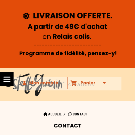
Panneau de gestion des cookies
LIVRAISON OFFERTE.

A partir de 49€ d'achat
en
Relais colis.
-------------------------
Programme de fidélité, pensez-y!
Mon compte
Panier
ACCUEIL
CONTACT
CONTACT