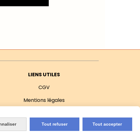
LIENS UTILES
CGV
Mentions légales
Notre démarche
nnaliser
Tout refuser
Tout accepter
Nos points de vente