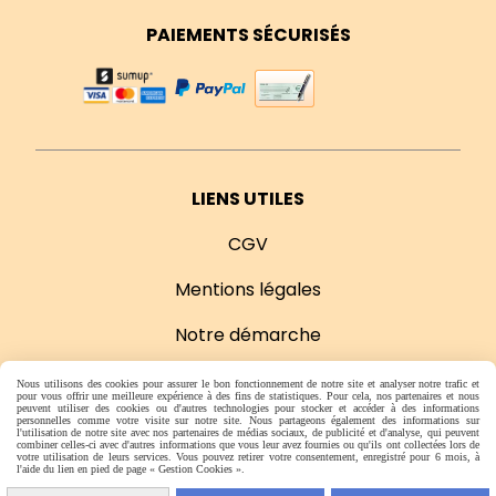
PAIEMENTS SÉCURISÉS
LIENS UTILES
CGV
Mentions légales
Notre démarche
Nos points de vente
Nous utilisons des cookies pour assurer le bon fonctionnement de notre site et analyser notre trafic et
pour vous offrir une meilleure expérience à des fins de statistiques. Pour cela, nos partenaires et nous
peuvent utiliser des cookies ou d'autres technologies pour stocker et accéder à des informations
personnelles comme votre visite sur notre site. Nous partageons également des informations sur
l'utilisation de notre site avec nos partenaires de médias sociaux, de publicité et d'analyse, qui peuvent
Mentions Légales
Conditions générales de vente
combiner celles-ci avec d'autres informations que vous leur avez fournies ou qu'ils ont collectées lors de
votre utilisation de leurs services. Vous pouvez retirer votre consentement, enregistré pour 6 mois, à
l'aide du lien en pied de page « Gestion Cookies ».
Se rétracter
Gestion cookies
Mon Compte