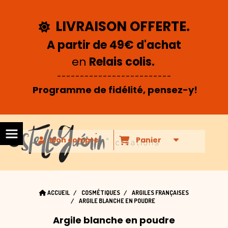
Panneau de gestion des cookies
LIVRAISON OFFERTE.

A partir de 49€ d'achat
en
Relais colis.
-------------------------
Programme de fidélité, pensez-y!
Mon compte
Panier
ACCUEIL
COSMÉTIQUES
ARGILES FRANÇAISES
ARGILE BLANCHE EN POUDRE
Argile blanche en poudre