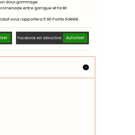
nt un doux gommage.
promenade entre garrigue et forêt.
roduit vous rapportera
5.90
Points fidélité.
iser
Autoriser
Facebook est désactivé.